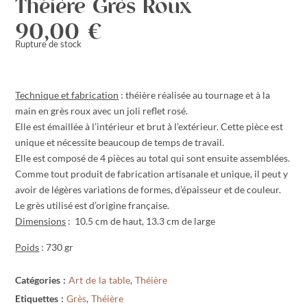
Théière Grès Roux
90,00
€
Rupture de stock
Technique et fabrication
: théière réalisée au tournage et à la
main en grès roux avec un joli reflet rosé.
Elle est émaillée à l’intérieur et brut à l’extérieur. Cette pièce est
unique et nécessite beaucoup de temps de travail.
Elle est composé de 4 pièces au total qui sont ensuite assemblées.
Comme tout produit de fabrication artisanale et unique, il peut y
avoir de légères variations de formes, d’épaisseur et de couleur.
Le grès utilisé est d’origine française.
Dimensions
: 10.5 cm de haut, 13.3 cm de large
Poids
: 730 gr
Catégories :
Art de la table
,
Théière
Etiquettes :
Grès
,
Théière